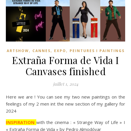
,
,
,
ARTSHOW
CANNES
EXPO
PEINTURES I PAINTINGS
Extraña Forma de Vida I
Canvases finished
juillet 1, 2024
Here we are ! You can see my two new paintings on the
feelings of my 2 men int the new section of my gallery for
2024
INSPIRATION
with the cinema : « Strange Way of Life » I
« Extraña Forma de Vida » by Pedro Almodóvar